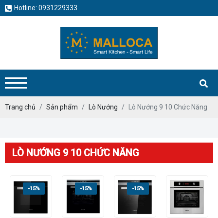
Hotline: 0931229333
Trang chủ
Sản phẩm
Lò Nướng
Lò Nướng 9 10 Chức Năng
LÒ NƯỚNG 9 10 CHỨC NĂNG
-15%
-15%
-15%