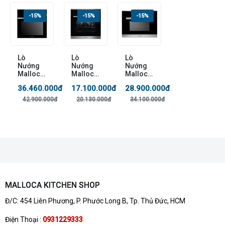
-15%
-15%
-15%
Lò
Lò
Lò
Nướng
Nướng
Nướng
Malloca
Malloca
Malloca
MOV-
MOV-
MOV-
36.460.000đ
17.100.000đ
28.900.000đ
LX74
65DE
LX12
NEW
42.900.000đ
20.130.000đ
34.100.000đ
MALLOCA KITCHEN SHOP
Đ/C: 454 Liên Phương, P. Phước Long B, Tp. Thủ Đức, HCM
Điện Thoại :
0931229333