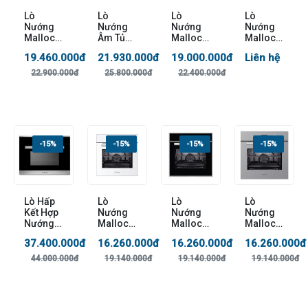
Lò
Lò
Lò
Lò
Nướng
Nướng
Nướng
Nướng
Malloca
Âm Tủ
Malloca
Malloca
MOV-
Malloca
MOV-
MOV-
19.460.000đ
21.930.000đ
19.000.000đ
Liên hệ
659TC
MOV-72
659S
659I
PYRO
22.900.000đ
25.800.000đ
22.400.000đ
-15%
-15%
-15%
-15%
Lò Hấp
Lò
Lò
Lò
Kết Hợp
Nướng
Nướng
Nướng
Nướng
Malloca
Malloca
Malloca
Malloca
MOV-
MOV-
MOV-
37.400.000đ
16.260.000đ
16.260.000đ
16.260.000đ
MST-
65DA
65DA(
659 PGR
LX12
(Kính
Kính
44.000.000đ
19.140.000đ
19.140.000đ
19.140.000đ
Trắng)
Đen)