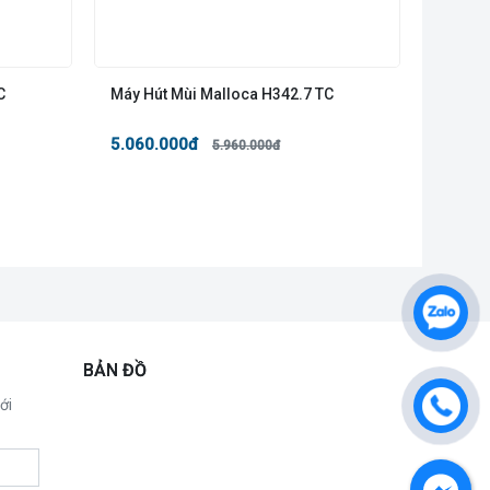
C
Máy Hút Mùi Malloca H342.7 TC
5.060.000đ
5.960.000đ
BẢN ĐỒ
ới