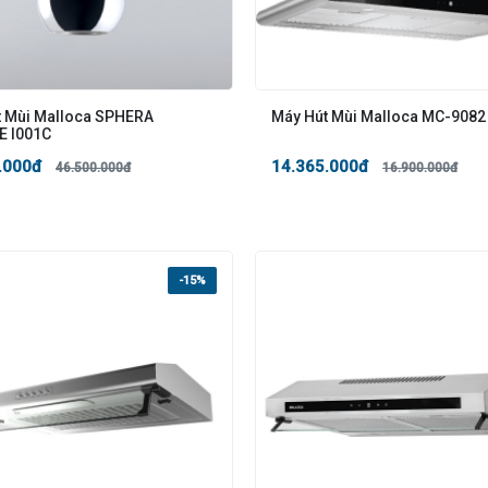
t Mùi Malloca SPHERA
Máy Hút Mùi Malloca MC-9082
 I001C
.000đ
14.365.000đ
46.500.000đ
16.900.000đ
-15%