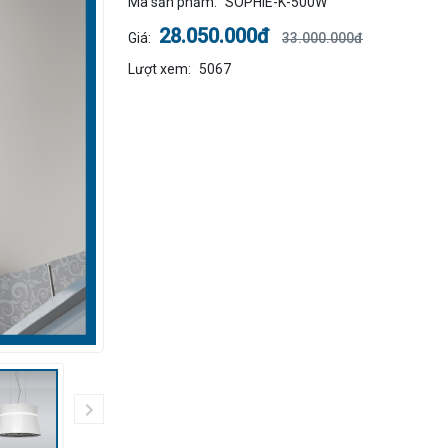
Mã sản phẩm:
SOPHIE-K-500W
28.050.000đ
Giá:
33.000.000đ
Lượt xem:
5067