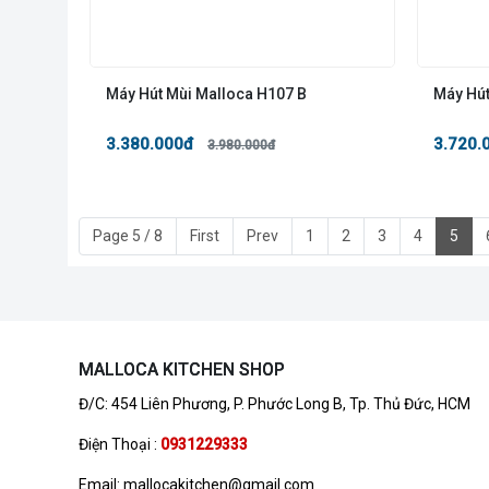
Máy Hút Mùi Malloca H107 B
Máy Hú
3.380.000đ
3.720.
3.980.000đ
Page 5 / 8
First
Prev
1
2
3
4
5
MALLOCA KITCHEN SHOP
Đ/C: 454 Liên Phương, P. Phước Long B, Tp. Thủ Đức, HCM
Điện Thoại :
0931229333
Email: mallocakitchen@gmail.com