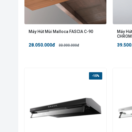
Máy Hút Mùi Malloca FASCIA C-90
Máy Hú
CHROME
28.050.000đ
39.500
33.000.000đ
-15%