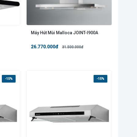
Máy Hút Mùi Malloca JOINT-I900A
26.770.000đ
31.500.000đ
-15%
-15%