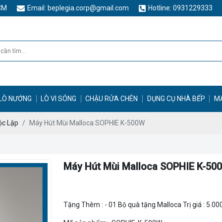
HCM
Email: beplegia.corp@gmail.com
Hotline: 0931229333
LÒ NƯỚNG
LÒ VI SÓNG
CHẬU RỬA CHÉN
DỤNG CỤ NHÀ BẾP
M
ộc Lập
Máy Hút Mùi Malloca SOPHIE K-500W
Máy Hút Mùi Malloca SOPHIE K-50
Tặng Thêm : - 01 Bộ quà tặng Malloca Trị giá : 5.00