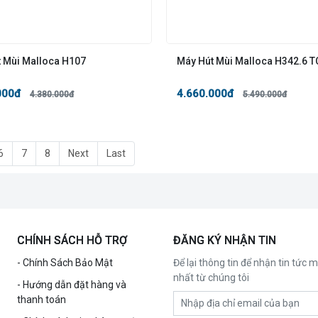
t Mùi Malloca H107
Máy Hút Mùi Malloca H342.6 T
000đ
4.660.000đ
4.380.000đ
5.490.000đ
6
7
8
Next
Last
CHÍNH SÁCH HỖ TRỢ
ĐĂNG KÝ NHẬN TIN
- Chính Sách Bảo Mật
Để lại thông tin để nhận tin tức m
nhất từ chúng tôi
- Hướng dẫn đặt hàng và
thanh toán