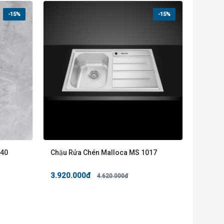
-15%
-15%
540
Chậu Rửa Chén Malloca MS 1017
3.920.000đ
4.620.000đ