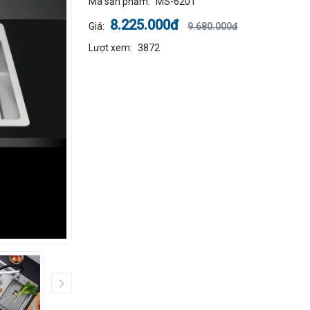
Mã sản phẩm:
MS-620T
8.225.000đ
Giá:
9.680.000đ
Lượt xem:
3872