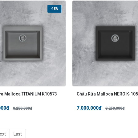
-15%
ửa Malloca TITANIUM K10573
Chậu Rửa Malloca NERO K-10
000đ
7.000.000đ
8.250.000đ
8.250.000đ
ext
Last