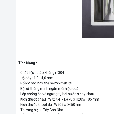
Tính Năng :
- Chất liệu : thép không rỉ 304
- Độ dày : 1,2 - 4,0 mm
- Rổ lọc rác inox thế hệ mới tiện lợi
- Bộ xả thông minh ngăn mùi hiệu quả
- Lớp chống ồn và ngưng tụ hơi nước ở đáy chậu
- Kích thước chậu : W727.4 x D470 x H205/185 mm
- Kích thước khoét đá : W707 x D450 mm
- Thương hiệu : Tây Ban Nha