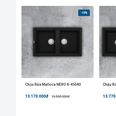
-15%
Chậu Rửa Malloca NERO K-45040
Chậu R
13.170.000đ
13.770
15.500.000đ