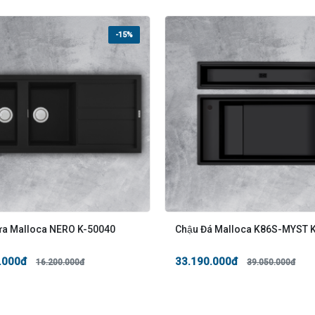
-15%
ửa Malloca NERO K-50040
Chậu Đá Malloca K86S-MYST 
.000đ
33.190.000đ
16.200.000đ
39.050.000đ