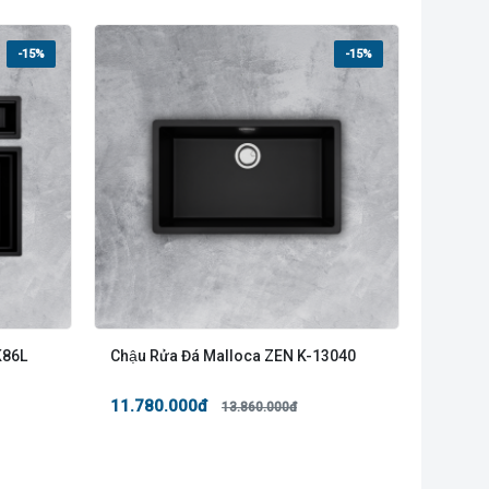
-15%
-15%
K86L
Chậu Rửa Đá Malloca ZEN K-13040
11.780.000đ
13.860.000đ