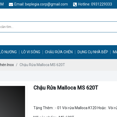
HCM
Email: beplegia.corp@gmail.com
Hotline: 0931229333
LÒ NƯỚNG
LÒ VI SÓNG
CHẬU RỬA CHÉN
DỤNG CỤ NHÀ BẾP
M
hén Inox
Chậu Rửa Malloca MS 620T
Chậu Rửa Malloca MS 620T
Tặng Thêm : - 01 Vòi rửa Malloca K120 Hoặc : Vòi rư